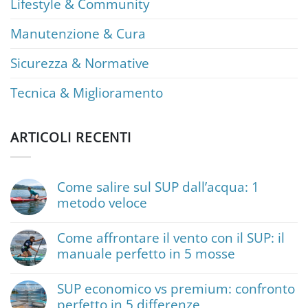
Lifestyle & Community
Manutenzione & Cura
Sicurezza & Normative
Tecnica & Miglioramento
ARTICOLI RECENTI
Come salire sul SUP dall’acqua: 1
metodo veloce
Nessun
commento
Come affrontare il vento con il SUP: il
su
manuale perfetto in 5 mosse
Come
salire
Nessun
sul
commento
SUP
SUP economico vs premium: confronto
su
dall’acqua:
perfetto in 5 differenze
Come
1