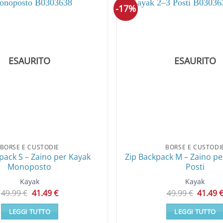
più
-17%
varianti.
Le
opzioni
possono
ESAURITO
ESAURITO
essere
scelte
nella
pagina
del
prodotto
BORSE E CUSTODIE
BORSE E CUSTODI
pack S – Zaino per Kayak
Zip Backpack M – Zaino pe
Monoposto
Posti
Kayak
Kayak
Il
Il
Il
49.99
€
41.49
€
49.99
€
41.49
prezzo
prezzo
prezzo
originale
attuale
origina
LEGGI TUTTO
LEGGI TUTTO
era:
è:
era:
49.99 €.
41.49 €.
49.99 €