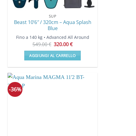
SUP
Beast 10’6″ / 320cm – Aqua Splash
Blue
Fino a 140 kg • Advanced All Around
Il
Il
549.00
€
320.00
€
prezzo
prezzo
originale
attuale
AGGIUNGI AL CARRELLO
era:
è:
549.00 €.
320.00 €.
-36%