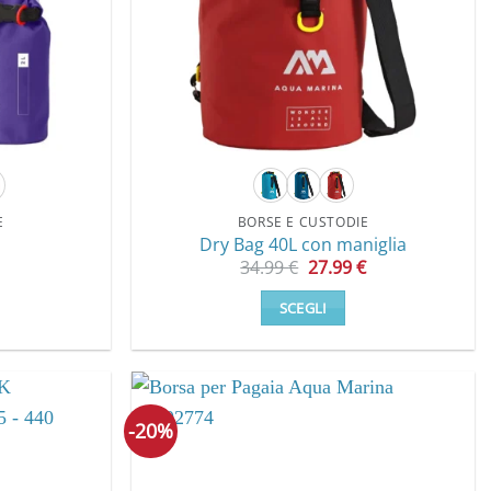
E
BORSE E CUSTODIE
Dry Bag 40L con maniglia
Il
Il
34.99
€
27.99
€
prezzo
prezzo
originale
attuale
SCEGLI
era:
è:
34.99 €.
27.99 €.
Questo
to
prodotto
ha
più
-20%
.
varianti.
Le