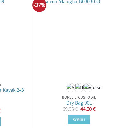
-37%
E
r Kayak 2–3
BORSE E CUSTODIE
Dry Bag 90L
Il
Il
69.95
€
44.00
€
Il
€
prezzo
prezzo
prezzo
originale
attuale
le
attuale
SCEGLI
era:
è:
è:
69.95 €.
44.00 €.
Questo
.
41.49 €.