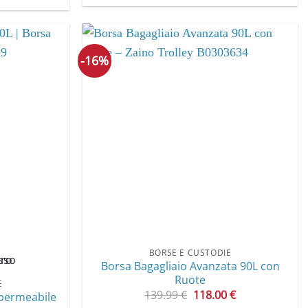
prodotto
ha
più
-16%
varianti.
Le
opzioni
possono
essere
scelte
nella
pagina
del
prodotto
BORSE E CUSTODIE
Borsa Bagagliaio Avanzata 90L con
Ruote
E
Il
Il
139.99
€
118.00
€
mpermeabile
prezzo
prezzo