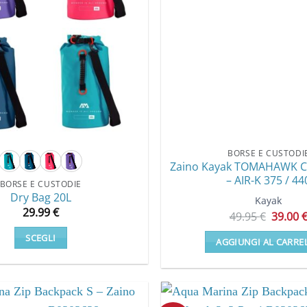
opzioni
opzioni
possono
posson
essere
essere
scelte
scelte
nella
nella
pagina
pagina
del
del
prodotto
prodot
BORSE E CUSTODI
Zaino Kayak TOMAHAWK 
– AIR-K 375 / 44
BORSE E CUSTODIE
Dry Bag 20L
Kayak
29.99
€
Il
49.95
€
39.00
prezzo
origina
SCEGLI
AGGIUNGI AL CARRE
era:
Questo
49.95 €
prodotto
ha