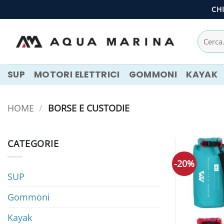
Salta
CH
ai
contenuti
Cerca:
SUP
MOTORI ELETTRICI
GOMMONI
KAYAK
HOME
/
BORSE E CUSTODIE
CATEGORIE
-20%
SUP
Gommoni
Kayak