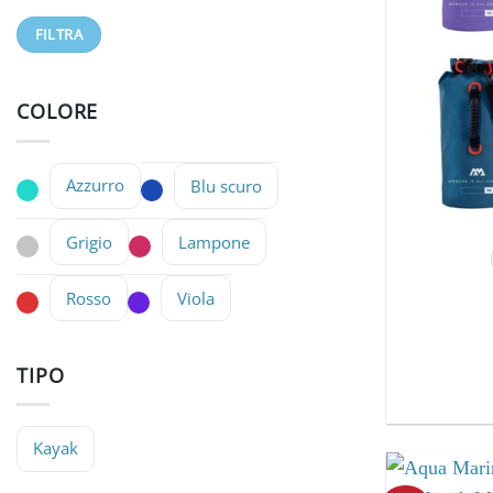
Prezzo
Prezzo
FILTRA
Min
Max
COLORE
Azzurro
Blu scuro
Grigio
Lampone
Rosso
Viola
TIPO
Kayak