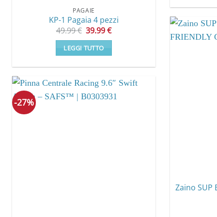
PAGAIE
KP-1 Pagaia 4 pezzi
Il
Il
49.99
€
39.99
€
prezzo
prezzo
originale
attuale
LEGGI TUTTO
era:
è:
49.99 €.
39.99 €.
-27%
Zaino SUP