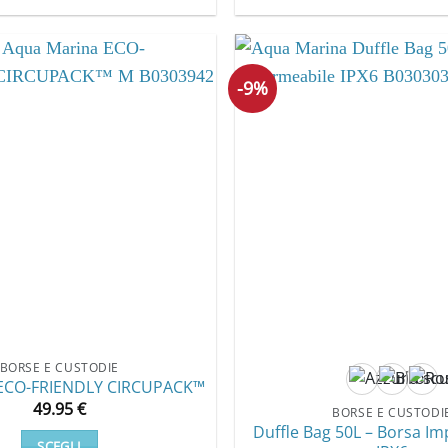
-9%
BORSE E CUSTODIE
 ECO-FRIENDLY CIRCUPACK™
49.95
€
BORSE E CUSTODI
Duffle Bag 50L – Borsa I
SCEGLI