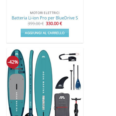
MOTORI ELETTRICI
Batteria Li-ion Pro per BlueDrive S
Il
Il
399.00
€
330.00
€
prezzo
prezzo
originale
attuale
AGGIUNGI AL CARRELLO
era:
è:
399.00 €.
330.00 €.
-42%