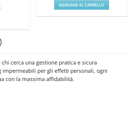
originale
attuale
AGGIUNGI AL CARRELLO
Il
era:
è:
€
prezzo
139.99 €.
118.00 €.
le
attuale
è:
.
73.00 €.
to
.
chi cerca una gestione pratica e sicura
g impermeabili per gli effetti personali, ogni
o
a con la massima affidabilità.
to