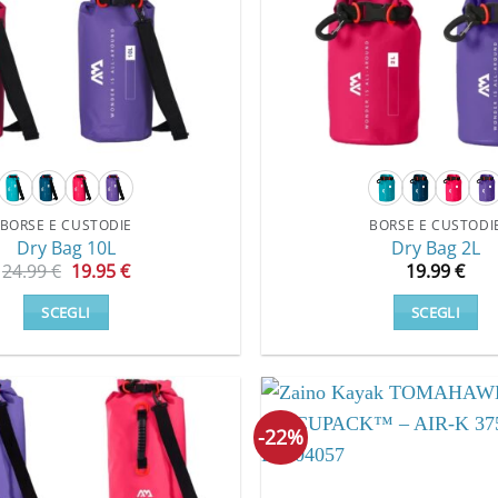
BORSE E CUSTODIE
BORSE E CUSTODI
Dry Bag 10L
Dry Bag 2L
Il
Il
24.99
€
19.95
€
19.99
€
prezzo
prezzo
originale
attuale
SCEGLI
SCEGLI
era:
è:
24.99 €.
19.95 €.
Questo
Questo
prodotto
prodot
ha
ha
più
più
-22%
varianti.
varianti
Le
Le