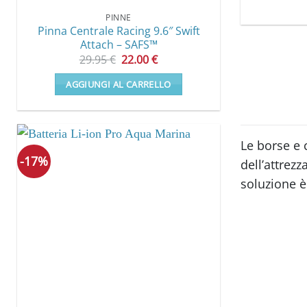
PINNE
Pinna Centrale Racing 9.6″ Swift
Attach – SAFS™
Il
Il
29.95
€
22.00
€
prezzo
prezzo
originale
attuale
AGGIUNGI AL CARRELLO
era:
è:
29.95 €.
22.00 €.
Le borse e 
-17%
dell’attrezz
soluzione è