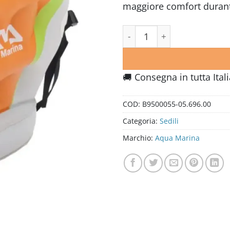
maggiore comfort durant
Sedile gonfiabile per kayak 
🚚 Consegna in tutta Ital
COD:
B9500055-05.696.00
Categoria:
Sedili
Marchio:
Aqua Marina