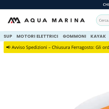
Salta
CH
ai
contenuti
Cerca:
SUP
MOTORI ELETTRICI
GOMMONI
KAYAK
📢 Avviso Spedizioni – Chiusura Ferragosto: Gli ordi