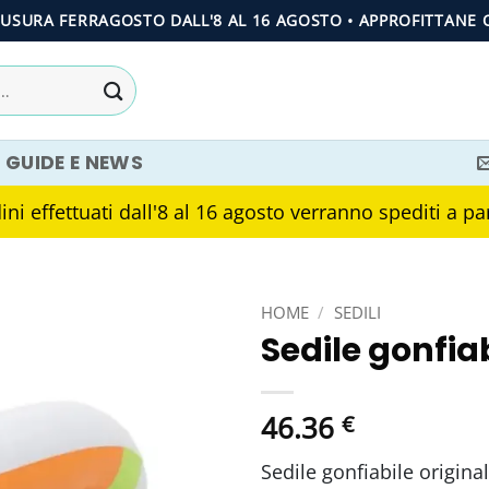
IUSURA FERRAGOSTO DALL'8 AL 16 AGOSTO • APPROFITTANE 
GUIDE E NEWS
ni effettuati dall'8 al 16 agosto verranno spediti a pa
HOME
/
SEDILI
Sedile gonfia
46.36
€
Sedile gonfiabile origin