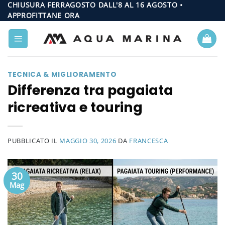
Salta
CHIUSURA FERRAGOSTO DALL'8 AL 16 AGOSTO •
APPROFITTANE ORA
ai
contenuti
TECNICA & MIGLIORAMENTO
Differenza tra pagaiata
ricreativa e touring
PUBBLICATO IL
MAGGIO 30, 2026
DA
FRANCESCA
30
Mag