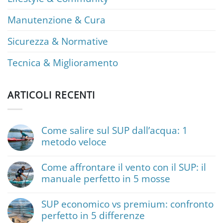
Manutenzione & Cura
Sicurezza & Normative
Tecnica & Miglioramento
ARTICOLI RECENTI
Come salire sul SUP dall’acqua: 1
metodo veloce
Nessun
commento
Come affrontare il vento con il SUP: il
su
manuale perfetto in 5 mosse
Come
salire
Nessun
sul
commento
SUP
SUP economico vs premium: confronto
su
dall’acqua:
perfetto in 5 differenze
Come
1
affrontare