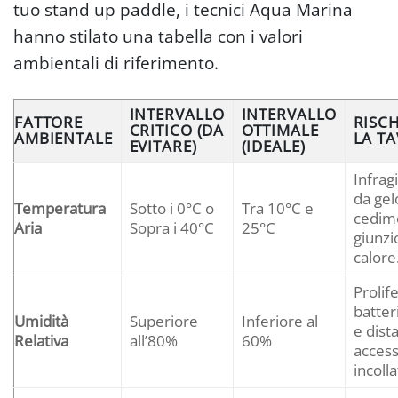
tuo stand up paddle, i tecnici Aqua Marina
hanno stilato una tabella con i valori
ambientali di riferimento.
INTERVALLO
INTERVALLO
FATTORE
RISCH
CRITICO (DA
OTTIMALE
AMBIENTALE
LA T
EVITARE)
(IDEALE)
Infrag
da gel
Temperatura
Sotto i 0°C o
Tra 10°C e
cedim
Aria
Sopra i 40°C
25°C
giunzi
calore
Prolif
batter
Umidità
Superiore
Inferiore al
e dist
Relativa
all’80%
60%
access
incolla