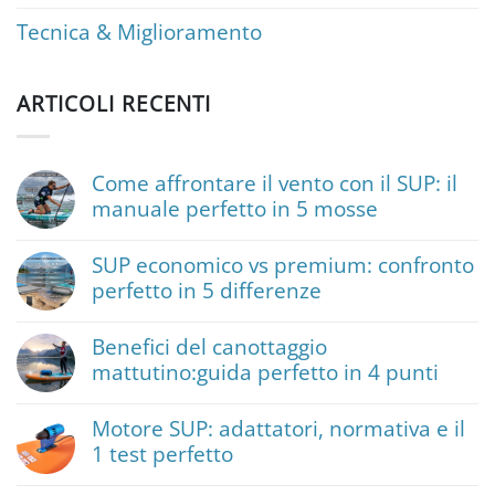
Tecnica & Miglioramento
ARTICOLI RECENTI
Come affrontare il vento con il SUP: il
manuale perfetto in 5 mosse
Nessun
commento
SUP economico vs premium: confronto
su
perfetto in 5 differenze
Come
affrontare
Nessun
il
commento
vento
Benefici del canottaggio
su
con
mattutino:guida perfetto in 4 punti
SUP
il
economico
SUP:
Nessun
vs
il
commento
premium:
Motore SUP: adattatori, normativa e il
manuale
su
confronto
perfetto
1 test perfetto
Benefici
perfetto
in
del
in
Nessun
5
canottaggio
5