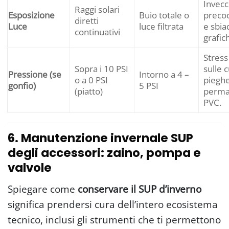
Invec
Raggi solari
Esposizione
Buio totale o
preco
diretti
Luce
luce filtrata
e sbi
continuativi
grafic
Stress 
Sopra i 10 PSI
sulle 
Pressione (se
Intorno a 4 –
o a 0 PSI
piegh
gonfio)
5 PSI
(piatto)
perma
PVC.
6. Manutenzione invernale SUP
degli accessori: zaino, pompa e
valvole
Spiegare come
conservare il SUP d’inverno
significa prendersi cura dell’intero ecosistema
tecnico, inclusi gli strumenti che ti permettono